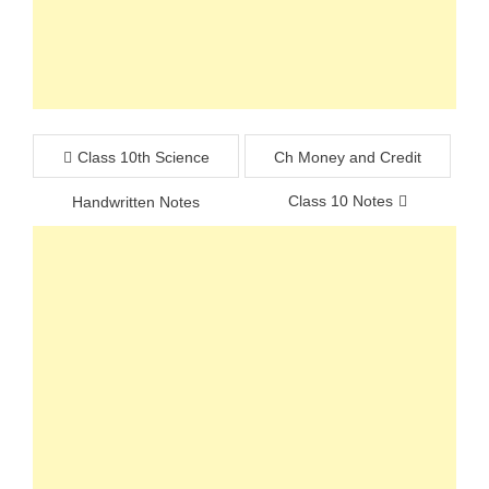
Post
Class 10th Science
Ch Money and Credit
navigation
Class 10 Notes
Handwritten Notes