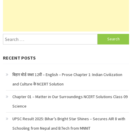
Search
for:
RECENT POSTS
बिहार बोर्ड कक्षा 12वी – English – Prose Chapter 1: Indian Civilization
and Culture के NCERT Solution
Chapter 01 – Matter in Our Surroundings NCERT Solutions Class 09
Science
UPSC Result 2025: Bihar’s Bright Star Shines – Secures AIR 8 with
Schooling from Nepal and B.Tech from MNNIT