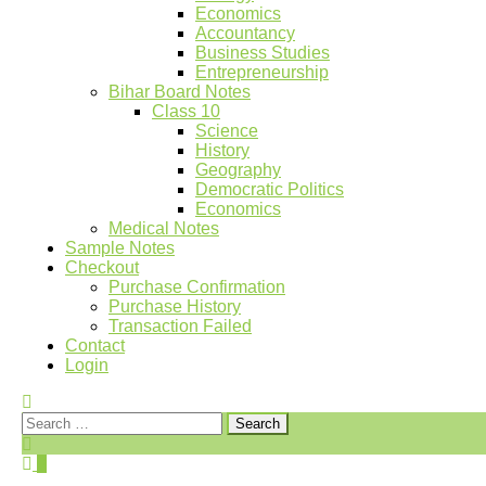
Economics
Accountancy
Business Studies
Entrepreneurship
Bihar Board Notes
Class 10
Science
History
Geography
Democratic Politics
Economics
Medical Notes
Sample Notes
Checkout
Purchase Confirmation
Purchase History
Transaction Failed
Contact
Login
Search
for:
0