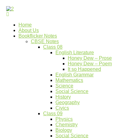
Skip
to
Bookflicker Notes
Gateway To Future
content
Home
About Us
Bookflicker Notes
CBSE Notes
Class 08
English Literature
Honey Dew – Prose
Honey Dew – Poem
It so Happened
English Grammar
Mathematics
Science
Social Science
History
Geography
Civics
Class 09
Physics
Chemistry
Biology
Social Science