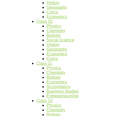
History
Geography
Civics
Economics
Class 10
Physics
Chemistry
Biology
Social Science
History
Geography
Economics
Civics
Class 11
Physics
Chemistry
Biology
Economics
Accountancy
Business Studies
Entrepreneurship
Class 12
Physics
Chemistry
Biology