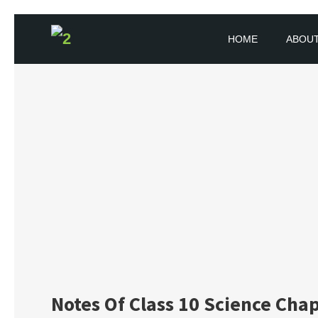
Skip to content
HOME
ABOUT
BOOKFLICKER NOTES
Gateway To Future
Notes Of Class 10 Science Chap