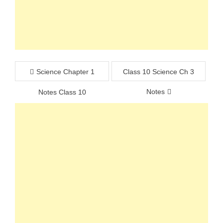
Post
Science Chapter 1
Class 10 Science Ch 3
navigation
Notes
Notes Class 10