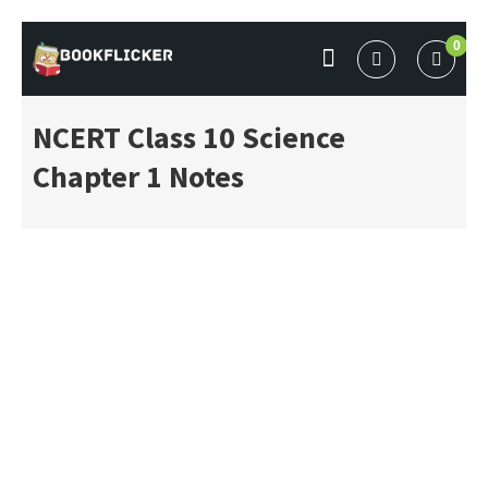
Skip
0
to
BOOKFLICKER NOTES
Gateway To Future
content
NCERT Class 10 Science
Chapter 1 Notes