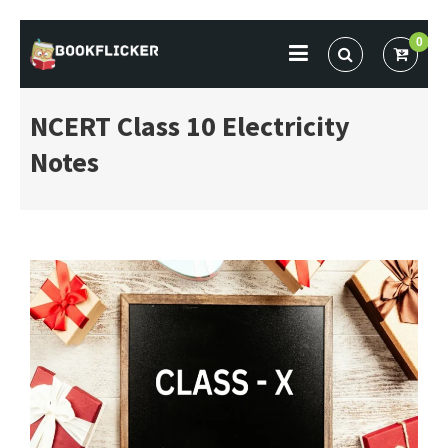
Skip
0
to
BOOKFLICKER NOTES
Gateway To Future
content
NCERT Class 10 Electricity
Notes