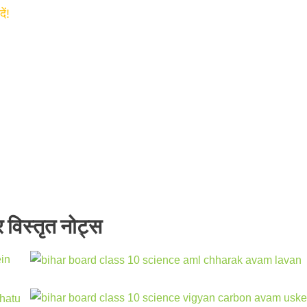
ं!
र विस्तृत नोट्स