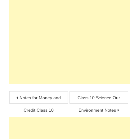
Post
Notes for Money and
Class 10 Science Our
navigation
Credit Class 10
Environment Notes