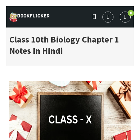
Skip
0
to
BOOKFLICKER NOTES
Gateway To Future
content
Class 10th Biology Chapter 1
Notes In Hindi