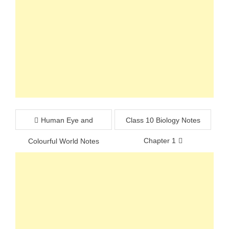
Post
Human Eye and
Class 10 Biology Notes
navigation
Chapter 1
Colourful World Notes