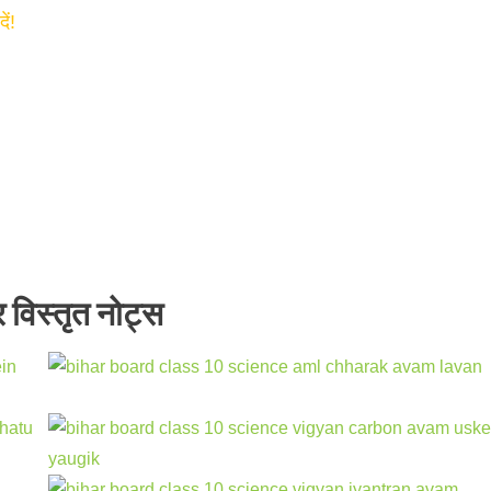
ं!
र विस्तृत नोट्स