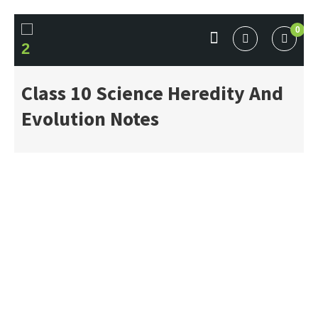
Skip
0
to
content
BOOKFLICKER NOTES
Gateway To Future
Class 10 Science Heredity And
Evolution Notes