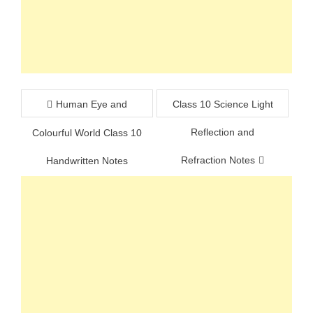
Post
Human Eye and
Class 10 Science Light
navigation
Reflection and
Colourful World Class 10
Refraction Notes
Handwritten Notes