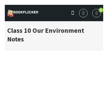
Skip
0
to
BOOKFLICKER NOTES
Gateway To Future
content
Class 10 Our Environment
Notes