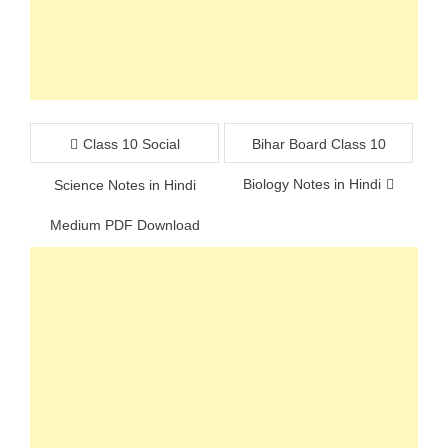
Post
Class 10 Social
Bihar Board Class 10
navigation
Biology Notes in Hindi
Science Notes in Hindi
Medium PDF Download