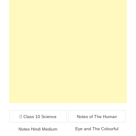
Post
Class 10 Science
Notes of The Human
navigation
Eye and The Colourful
Notes Hindi Medium