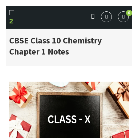
Skip
0
to
content
BOOKFLICKER NOTES
Gateway To Future
CBSE Class 10 Chemistry
Chapter 1 Notes