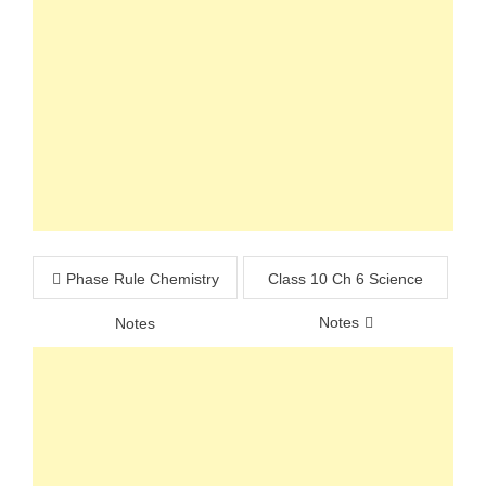
Post
Phase Rule Chemistry
Class 10 Ch 6 Science
navigation
Notes
Notes