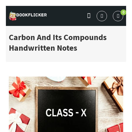
Skip
0
to
BOOKFLICKER NOTES
Gateway To Future
content
Carbon And Its Compounds
Handwritten Notes