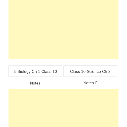
Post
Biology Ch 1 Class 10
Class 10 Science Ch 2
navigation
Notes
Notes