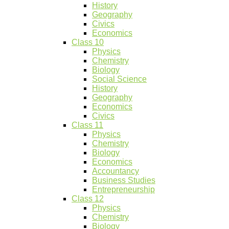
History
Geography
Civics
Economics
Class 10
Physics
Chemistry
Biology
Social Science
History
Geography
Economics
Civics
Class 11
Physics
Chemistry
Biology
Economics
Accountancy
Business Studies
Entrepreneurship
Class 12
Physics
Chemistry
Biology