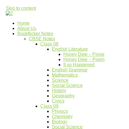
Skip to content
Bookflicker Notes
Gateway To Future
Home
About Us
Bookflicker Notes
CBSE Notes
Class 08
English Literature
Honey Dew – Prose
Honey Dew – Poem
It so Happened
English Grammar
Mathematics
Science
Social Science
History
Geography
Civics
Class 09
Physics
Chemistry
Biology
Social Science