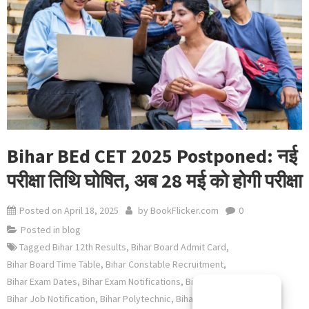
Bihar BEd CET 2025 Postponed: नई
परीक्षा तिथि घोषित, अब 28 मई को होगी परीक्षा
Posted on
April 18, 2025
by
BookFlicker.com
0
Posted in
blog
Tagged
Bihar 12th Results
,
Bihar Board Admit Card
,
Bihar Board Time Table
,
Bihar Constable Recruitment
,
Bihar Exam Dates
,
Bihar Exam Notifications
,
Bihar Inter Results
,
Manage consent
Bihar Job Notification
,
Bihar Polytechnic
,
Bihar TET