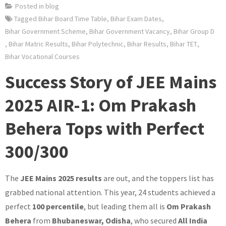
Posted in
blog
Tagged
Bihar Board Time Table
,
Bihar Exam Dates
,
Bihar Government Scheme
,
Bihar Government Vacancy
,
Bihar Group D
,
Bihar Matric Results
,
Bihar Polytechnic
,
Bihar Results
,
Bihar TET
,
Bihar Vocational Courses
Success Story of JEE Mains
2025 AIR-1: Om Prakash
Behera Tops with Perfect
300/300
The
JEE Mains 2025 results
are out, and the toppers list has
grabbed national attention. This year, 24 students achieved a
perfect
100 percentile
, but leading them all is
Om Prakash
Behera
from
Bhubaneswar, Odisha
, who secured
All India