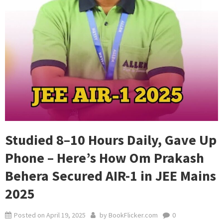
Studied 8–10 Hours Daily, Gave Up
Phone – Here’s How Om Prakash
Behera Secured AIR-1 in JEE Mains
2025
Posted on
April 19, 2025
by
BookFlicker.com
0