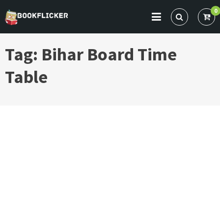
Skip
0
to
BOOKFLICKER NOTES
Gateway To Future
content
Tag:
Bihar Board Time
Table