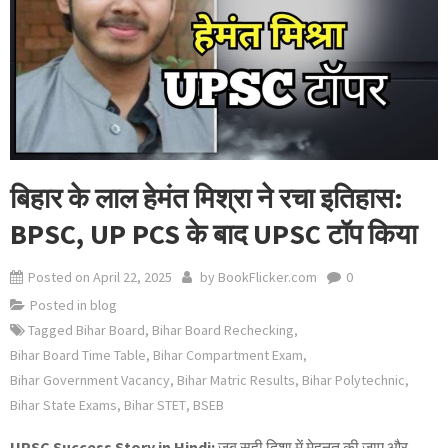
बिहार के लाल हेमंत मिश्रा ने रचा इतिहास:
BPSC, UP PCS के बाद UPSC टॉप किया
Posted on
April 22, 2025
by
BookFlicker.com
0
Posted in
blog
Tagged
Bihar Board
,
Bihar Board Rechecking
,
Bihar Board Time Table
,
Bihar Compartment Exam
,
Bihar Government Vacancy
,
Bihar Matric Results
,
Bihar Polytechnic
,
Bihar State Exams
,
Bihar STET
,
BSEB
UPSC Success Story in Hindi:
जब सही दिशा में मेहनत की जाए और