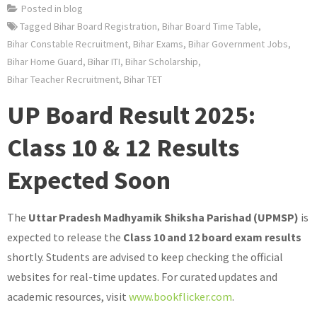
Posted in
blog
Tagged
Bihar Board Registration
,
Bihar Board Time Table
,
Bihar Constable Recruitment
,
Bihar Exams
,
Bihar Government Jobs
,
Bihar Home Guard
,
Bihar ITI
,
Bihar Scholarship
,
Bihar Teacher Recruitment
,
Bihar TET
UP Board Result 2025:
Class 10 & 12 Results
Expected Soon
The
Uttar Pradesh Madhyamik Shiksha Parishad (UPMSP)
is
expected to release the
Class 10 and 12 board exam results
shortly. Students are advised to keep checking the official
websites for real-time updates. For curated updates and
academic resources, visit
www.bookflicker.com
.