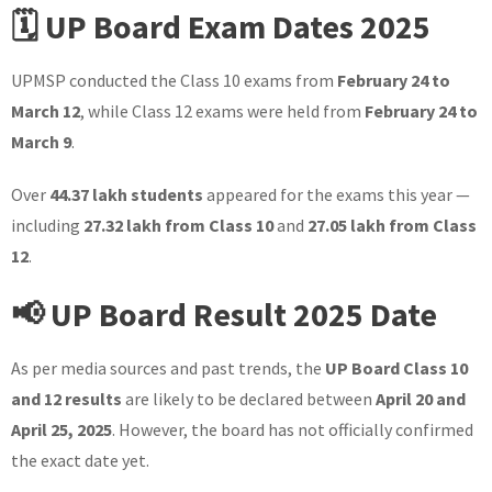
🗓️ UP Board Exam Dates 2025
UPMSP conducted the Class 10 exams from
February 24 to
March 12
, while Class 12 exams were held from
February 24 to
March 9
.
Over
44.37 lakh students
appeared for the exams this year —
including
27.32 lakh from Class 10
and
27.05 lakh from Class
12
.
📢 UP Board Result 2025 Date
As per media sources and past trends, the
UP Board Class 10
and 12 results
are likely to be declared between
April 20 and
April 25, 2025
. However, the board has not officially confirmed
the exact date yet.