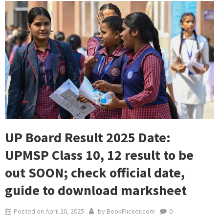
UP Board Result 2025 Date:
UPMSP Class 10, 12 result to be
out SOON; check official date,
guide to download marksheet
Posted on
April 20, 2025
by
BookFlicker.com
0