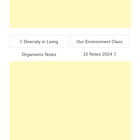
Post
Diversity in Living
Our Environment Class
navigation
10 Notes 2024
Organisms Notes