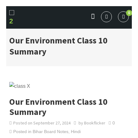
Skip
0
to
content
BOOKFLICKER NOTES
Gateway To Future
Our Environment Class 10
Summary
Our Environment Class 10
Summary
Posted on
September 27, 2024
by
Bookflicker
0
Posted in
Bihar Board Notes
,
Hindi